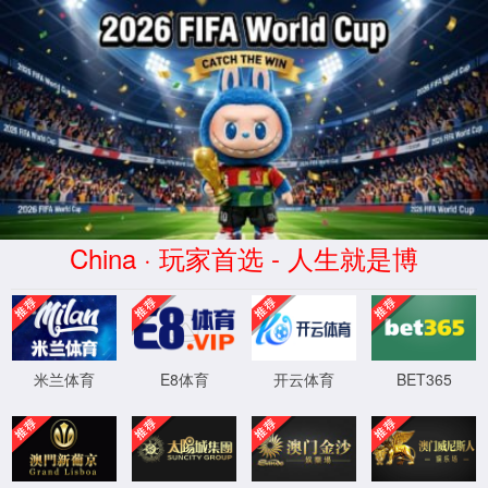
366英国上市(有限公司)-官方网站
图片动态
首页
»
学院风采
»
图片动态
» 正文
第26届CUBAL全国32强赛
发布时间：2024-06-11
作者：左联前
浏览量：
0