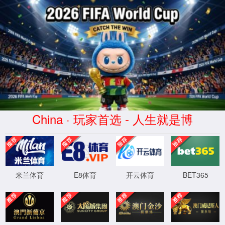
366英国上市(有限公司)-官方网站
体质测试
首页
»
体质测试
关于印发《太原理工大学关于进一步加强新时代体育工作的实施意见一学生体质强健计划专项行动方案》的通知
2026-05-07
太原理工大学体质测试指南(2026版)
2026-03-05