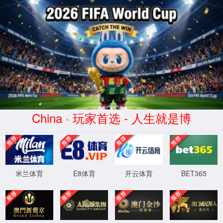
366英国上市(有限公司)-官方网站
本科生教育
首页
»
人才培养
»
本科生教育
» 正文
我院应届硕士毕业生徐政被天津体育学院录取为博
士研究生
发布时间：2025-07-01
作者：
浏览量：
0
我院2025届体育硕士毕业生徐政同学，被天津