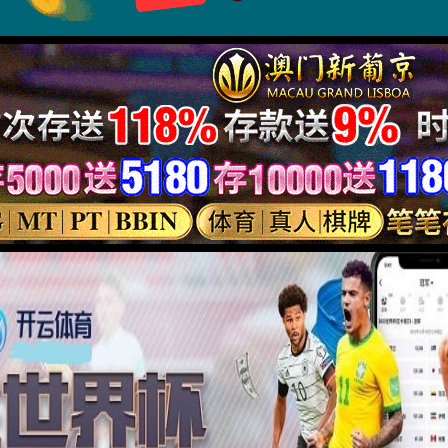
体育学院2022-2023学年优秀学位论文评选结果公示
展“研途有你 奋斗青春最美丽”研究生入学教育
23——2024学年班级主要干部交流分享会
2023级研究生见面会
学体育学院2021级硕士研究生中期报告会圆满举行
委副书记张体卫为全体研究生党员讲授主题教育党课
山西省研究生教育创新计划各类项目申请
业生张泽毅成功考取华东师范大学体育教育训练学博士研究生