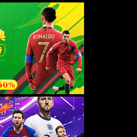
学校首页
学院首页
ENGLISH
应用维护中！
育
竞技体育
体质测试
国际合作
校友之家