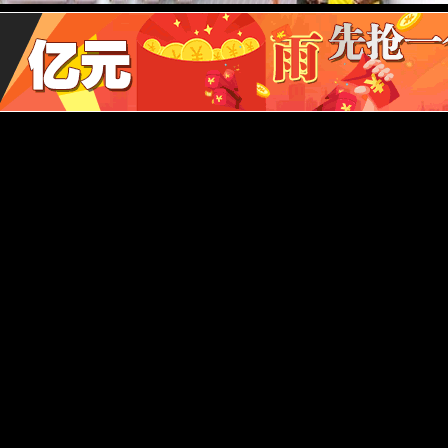
21级研究生中期答辩安排
22-2023学年第二学期第三次研究生导师例会
办“毕业杯”研究生羽毛球友谊赛
...
...
共127条
上页
1
3
4
5
6
7
9
关注我们